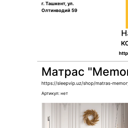
г. Ташкент, ул.
Олтинводий 59
Н
к
http
Матрас "Memor
https://sleepvip.uz/shop/matras-memor
Артикул:
нет