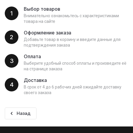
Выбор товаров
1
Внимательно ознакомьтесь с характеристиками
товара на сайте
Оформление заказа
2
Добавьте товар в корзину и введите данные для
подтверждения заказа
Оплата
3
Выберите удобный способ оплаты и произведите её
на странице заказа
Доставка
4
В срок от 4 до 6 рабочих дней ожидайте доставку
своего заказа
Назад